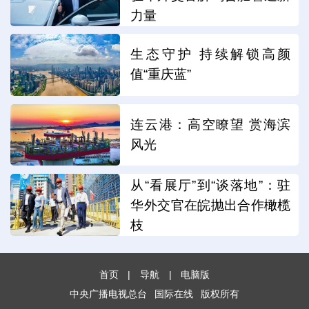
力量
生态守护 持续解锁高颜
值“重庆蓝”
连云港：高空瞭望 赏海滨
风光
从“看展厅”到“谈落地”：驻
华外交官在皖抛出合作橄榄
枝
首页
|
导航
|
电脑版
中央广播电视总台
国际在线
版权所有