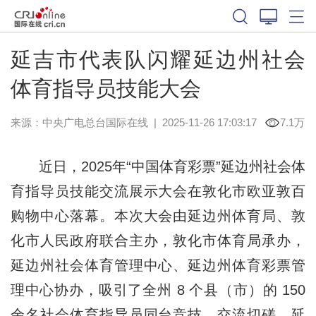
延吉市代表队闪耀延边州社会
体育指导员技能大会
来源：中央广电总台国际在线
|
2025-11-26 17:03:17
7.1万
近日，2025年“中国体育彩票”延边州社会体
育指导员技能交流展示大会在敦化市欧亚敦百
购物中心落幕。本次大会由延边州体育局、敦
化市人民政府联合主办，敦化市体育局承办，
延边州社会体育管理中心、延边州体育彩票管
理中心协办，吸引了全州 8 个县（市）的 150
余名社会体育指导员同台竞技、交流切磋。延