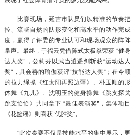
展现了社会体育指导员的多元技能风采。
比赛现场，延吉市队员们以精准的节奏把
控、流畅自然的队形变化和高水平的动作完成
度，赢得了评委的专业认可和现场观众的阵阵
掌声。最终，于福云凭借陈式太极拳荣获 “健身
达人奖”，公莉芬以武当逍遥剑斩获“运动达人
奖”，具会善的瑜伽获评“技能达人奖”；崔今顺
的拉力绳操《红太阳再照边疆》、朴玉顺的形
体舞《九儿》、沈明玉的健身操舞《跳支探戈
跳支恰恰》共同拿下 “最佳表演奖”，集体项目
《花篮谣》则喜获“优胜奖”。
“此次参赛不仅是技能水平的集中展示，更