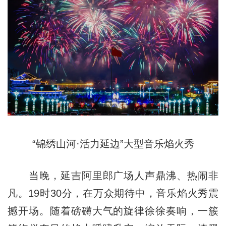
“锦绣山河·活力延边”大型音乐焰火秀
当晚，延吉阿里郎广场人声鼎沸、热闹非
凡。19时30分，在万众期待中，音乐焰火秀震
撼开场。随着磅礴大气的旋律徐徐奏响，一簇