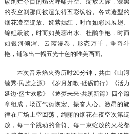
簇绚烂夺目的焰火呼啸升空、绽放天际，漆黑
的夜空刹那间被渲染得五彩缤纷。各式造型的
烟花凌空绽放、姹紫嫣红，时而如彩凤展翅、
锦鲤跃波，时而如芙蓉出水、杜鹃争艳，时而
如银河倾泻、云霞漫卷，形态万千，争奇斗
艳，铺陈出一幅五光十色的唯美画面。
本次音乐焰火秀历时20分钟，共由《山河
毓秀·民族之源》《岁月如歌·砥砺前行》《活力
延边·盛世欢歌》《逐梦未来·共筑新篇》四个篇
章组成，场面气势恢宏、振奋人心。激昂的旋
律在广场上空回荡，绚丽的烟花在夜空次第绽
放，每一个跳动的音符、每一束绽放的火花都