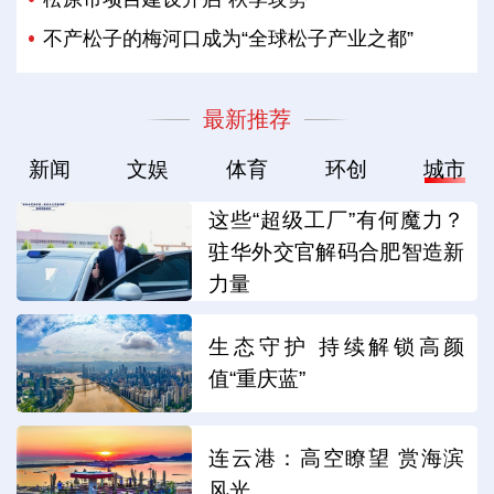
不产松子的梅河口成为“全球松子产业之都”
最新推荐
新闻
文娱
体育
环创
城市
这些“超级工厂”有何魔力？
驻华外交官解码合肥智造新
力量
生态守护 持续解锁高颜
值“重庆蓝”
连云港：高空瞭望 赏海滨
风光