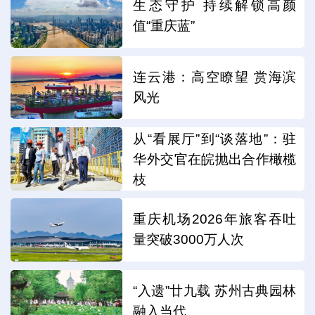
生态守护 持续解锁高颜
值“重庆蓝”
连云港：高空瞭望 赏海滨
风光
从“看展厅”到“谈落地”：驻
华外交官在皖抛出合作橄榄
枝
重庆机场2026年旅客吞吐
量突破3000万人次
“入遗”廿九载 苏州古典园林
融入当代