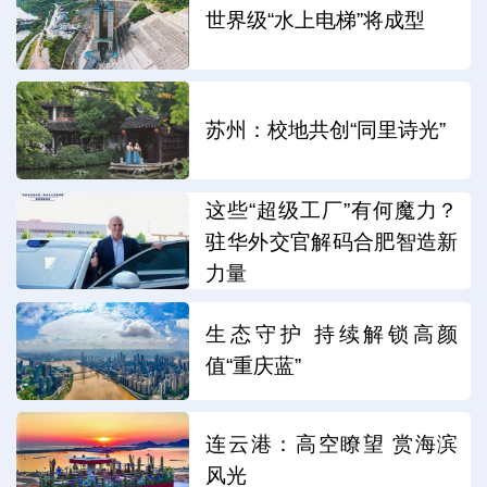
世界级“水上电梯”将成型
苏州：校地共创“同里诗光”
这些“超级工厂”有何魔力？
驻华外交官解码合肥智造新
力量
生态守护 持续解锁高颜
值“重庆蓝”
连云港：高空瞭望 赏海滨
风光