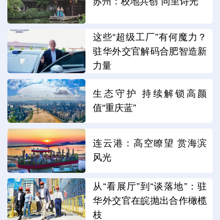
苏州：校地共创“同里诗光”
这些“超级工厂”有何魔力？
驻华外交官解码合肥智造新
力量
生态守护 持续解锁高颜
值“重庆蓝”
连云港：高空瞭望 赏海滨
风光
从“看展厅”到“谈落地”：驻
华外交官在皖抛出合作橄榄
枝