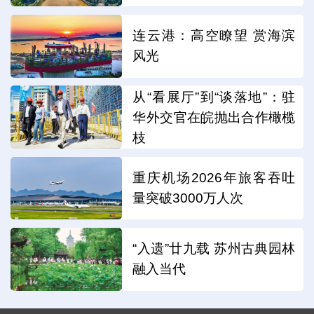
连云港：高空瞭望 赏海滨
风光
从“看展厅”到“谈落地”：驻
华外交官在皖抛出合作橄榄
枝
重庆机场2026年旅客吞吐
量突破3000万人次
“入遗”廿九载 苏州古典园林
融入当代